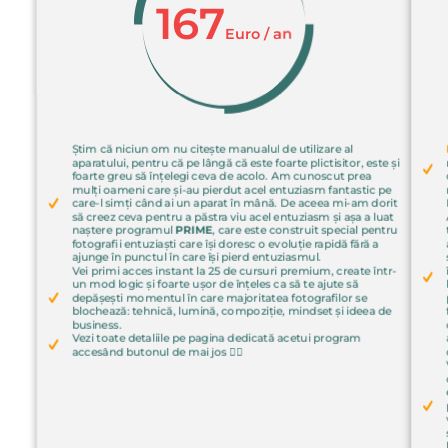
167
Euro / an
Știm că niciun om nu citește manualul de utilizare al
aparatului, pentru că pe lângă că este foarte plictisitor, este și
foarte greu să înțelegi ceva de acolo. Am cunoscut prea
mulți oameni care și-au pierdut acel entuziasm fantastic pe
care-l simți când ai un aparat în mână. De aceea mi-am dorit
să creez ceva pentru a păstra viu acel entuziasm și așa a luat
naștere programul
PRIME
, care este construit special pentru
fotografii entuziaști care își doresc o evoluție rapidă fără a
ajunge în punctul în care își pierd entuziasmul.
Vei primi acces instant la 25 de cursuri premium, create într-
un mod logic și foarte ușor de înțeles ca să te ajute să
depășești momentul în care majoritatea fotografilor se
blochează: tehnică, lumină, compoziție, mindset și ideea de
business.
Vezi toate detaliile pe pagina dedicată acetui program
accesând butonul de mai jos 👇🏻