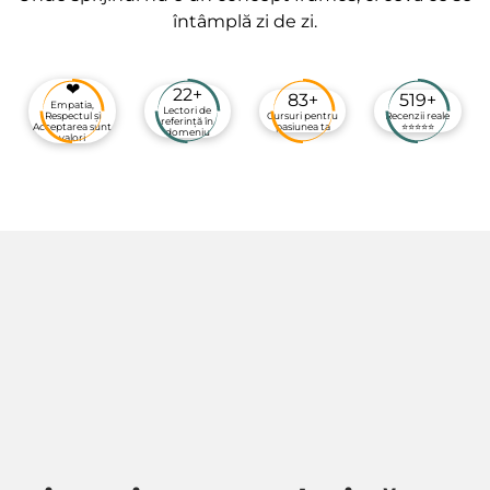
întâmplă zi de zi.
❤
22+
83+
519+
Empatia,
Lectori de
Respectul și
Cursuri pentru
Recenzii reale
referință în
Acceptarea sunt
pasiunea ta
⭐️⭐️⭐️⭐️⭐️
domeniu
valori