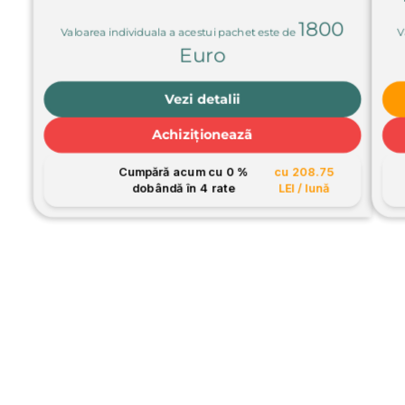
1800
Valoarea individuala a acestui pachet este de
V
Euro
Vezi detalii
Achiziționeazã
Cumpără acum cu 0 %
cu 208.75
dobândă în 4 rate
LEI / lună