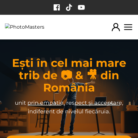
Sari la conținut
Ești în cel mai mare
trib de 📷 & 🎥 din
România
unit prin empatie, respect și acceptare,
indiferent de nivelul fiecăruia.