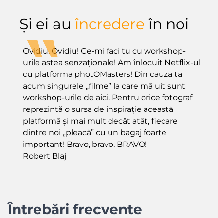
Și ei au
încredere
în noi
Ovidiu, Ovidiu! Ce-mi faci tu cu workshop-
Mu
urile astea senzaționale! Am înlocuit Netflix-ul
pl
cu platforma photOMasters! Din cauza ta
e
acum singurele „filme” la care mă uit sunt
on
workshop-urile de aici. Pentru orice fotograf
p
reprezintă o sursa de inspirație această
lu
platformă și mai mult decât atât, fiecare
op
dintre noi „pleacă” cu un bagaj foarte
R
important! Bravo, bravo, BRAVO!
Robert Blaj
Întrebări frecvente