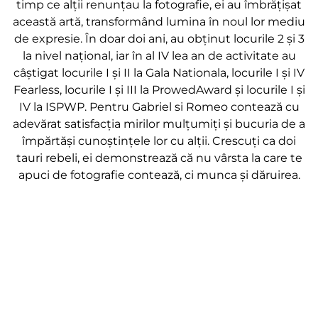
timp ce alții renunțau la fotografie, ei au îmbrățișat
această artă, transformând lumina în noul lor mediu
de expresie. În doar doi ani, au obținut locurile 2 și 3
la nivel național, iar în al IV lea an de activitate au
câștigat locurile I și II la Gala Nationala, locurile I și IV
Fearless, locurile I și III la ProwedAward și locurile I și
IV la ISPWP. Pentru Gabriel si Romeo contează cu
adevărat satisfacția mirilor mulțumiți și bucuria de a
împărtăși cunoștințele lor cu alții. Crescuți ca doi
tauri rebeli, ei demonstrează că nu vârsta la care te
apuci de fotografie contează, ci munca și dăruirea.