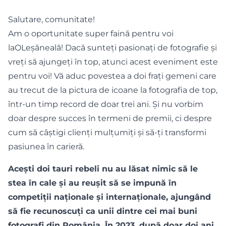
Salutare, comunitate!
Am o oportunitate super faină pentru voi
laOLeșăneală! Dacă sunteți pasionați de fotografie și
vreți să ajungeți în top, atunci acest eveniment este
pentru voi! Vă aduc povestea a doi frați gemeni care
au trecut de la pictura de icoane la fotografia de top,
într-un timp record de doar trei ani. Și nu vorbim
doar despre succes în termeni de premii, ci despre
cum să câștigi clienți mulțumiți și să-ți transformi
pasiunea în carieră.
Acești doi tauri rebeli nu au lăsat nimic să le
stea în cale și au reușit să se impună în
competiții naționale și internaționale, ajungând
să fie recunoscuți ca unii dintre cei mai buni
fotografi din România. În 2023, după doar doi ani