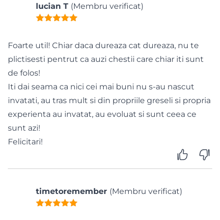
sursa de inspirație pentru creațiile tale.
lucian T
(Membru verificat)
Despre instructorii tăi
Ana și Daniel Dumbravă sunt pionieri în fotografia
de nuntă în România, cu un palmares impresionant
Foarte util! Chiar daca dureaza cat dureaza, nu te
de premii și recunoașteri la nivel național și
plictisesti pentrut ca auzi chestii care chiar iti sunt
internațional. Cu o pasiune transformată într-un
de folos!
business de succes, îți oferă acum șansa să înveți
Iti dai seama ca nici cei mai buni nu s-au nascut
din experiența lor vastă.
invatati, au tras mult si din propriile greseli si propria
În concluzie
experienta au invatat, au evoluat si sunt ceea ce
Fie că ești la începutul carierei sau cauți să-ți
sunt azi!
consolidezi renumele în fotografie, acest curs de
Felicitari!
peste 3 ore este cheia succesului tău. Învață de la
cei mai buni, inspiră-te din parcursul lor și începe să
construiești propria ta poveste de succes în lumea
timetoremember
(Membru verificat)
fotografiei din România.
Înscrie-te acum și începe transformarea din fotograf