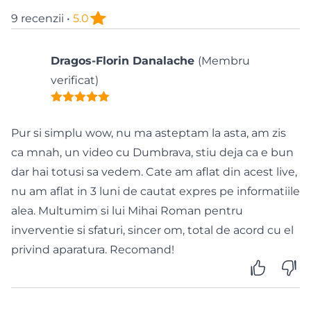
participarea la concursurile naționale și
9 recenzii •
5.0
internaționale îți poate mări vizibilitatea și
recunoașterea în domeniu. Daniel împărtășește
Dragos-Florin Danalache
(Membru
propria sa experiență și te învață să folosești
verificat)
concursurile în avantajul tău.
Selectarea și pregătirea fotografiilor pentru
concurs
Pur si simplu wow, nu ma asteptam la asta, am zis
Alegerea fotografiilor câștigătoare: Descoperă
ca mnah, un video cu Dumbrava, stiu deja ca e bun
strategiile de selecție a fotografiilor care vor face
dar hai totusi sa vedem. Cate am aflat din acest live,
diferența la concursuri. Învață cum să-ți evaluezi
nu am aflat in 3 luni de cautat expres pe informatiile
lucrările și să decizi care dintre acestea au cel mai
alea. Multumim si lui Mihai Roman pentru
mare potențial.
inverventie si sfaturi, sincer om, total de acord cu el
Dedicarea și inspiratia
privind aparatura. Recomand!
Energia și inspirația necesare succesului: Daniel îți
va arăta cât efort și pasiune sunt necesare pentru a
excela în acest domeniu, precum și cum să găsești