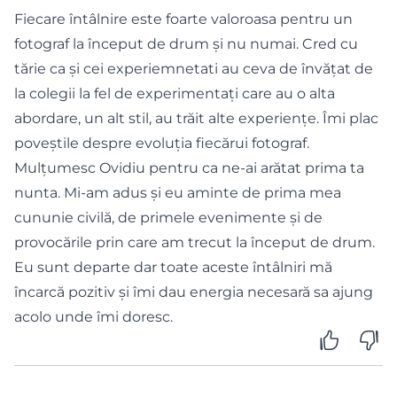
începător în fotograful anului în România!
Fiecare întâlnire este foarte valoroasa pentru un
fotograf la început de drum și nu numai. Cred cu
tărie ca și cei experiemnetati au ceva de învățat de
la colegii la fel de experimentați care au o alta
abordare, un alt stil, au trăit alte experiențe. Îmi plac
poveștile despre evoluția fiecărui fotograf.
Mulțumesc Ovidiu pentru ca ne-ai arătat prima ta
nunta. Mi-am adus și eu aminte de prima mea
cununie civilă, de primele evenimente și de
provocările prin care am trecut la început de drum.
Eu sunt departe dar toate aceste întâlniri mă
încarcă pozitiv și îmi dau energia necesară sa ajung
acolo unde îmi doresc.