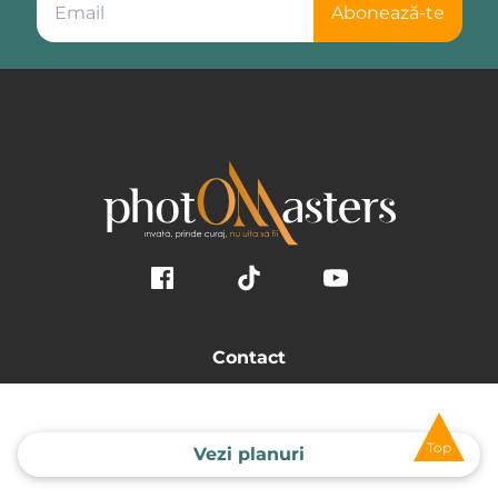
Abonează-te
Contact
Suceava
office@photomasters.ro
Top
Vezi planuri