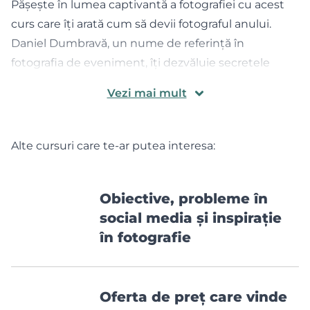
Pășește în lumea captivantă a fotografiei cu acest
curs care îți arată cum să devii fotograful anului.
Daniel Dumbravă, un nume de referință în
fotografia de eveniment, îți dezvăluie secretele
succesului său. Ești la doar un click distanță de a
Vezi mai mult
descoperi cum să te impui pe scena fotografică din
România.
Viziune și strategie
Alte cursuri care te-ar putea interesa:
Cum să te detașezi în fotografia de eveniment:
Această secțiune este inima cursului, unde Daniel
Obiective, probleme în
îți oferă o perspectivă profundă asupra modului în
social media și inspirație
care te poți distinge prin fotografiile tale. Află ce
în fotografie
anume caută juriile și cum să-ți alegi cele mai
puternice lucrări pentru competiții.
Participarea la concursuri
Importanța și impactul concursurilor: Înțelege cum
Oferta de preț care vinde