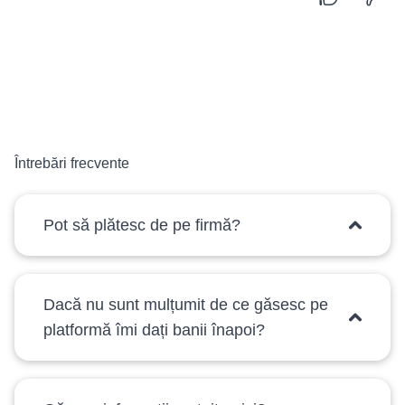
Te încurajăm să experimentezi cu aceste LUT-uri și să ne
împărtășești feedback-ul tău. Suntem nerăbdători să
vedem cum aceste instrumente de color grading
transformă povestea vizuală a cadrelor tale.
Concluzii
Victor Ionuț de la H’art Frame îți urează mult succes în
călătoria ta videografică și vine în sprijinul tău cu aceste 5
Întrebări frecvente
LUT-uri foarte faine. Te așteptăm cu drag în comunitatea
noastră!
Pot să plătesc de pe firmă?
Dacă nu sunt mulțumit de ce găsesc pe
platformă îmi dați banii înapoi?