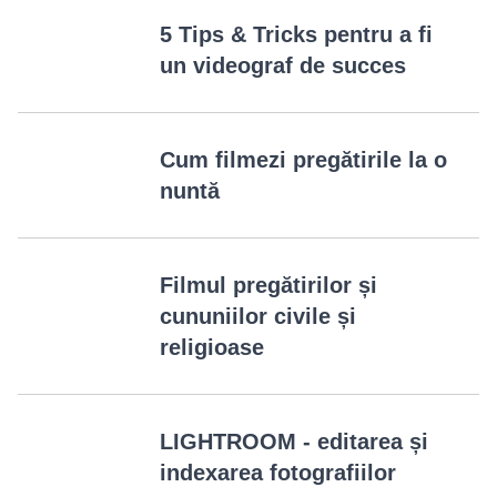
culoare S Cinetone ale camerelor Sony A7S3 și A74,
5 Tips & Tricks pentru a fi
aceste LUT-uri pot fi utilizate și pe alte camere cu gamă de
un videograf de succes
culoare Rec/709. Setările specifice pentru camerele Sony
A73, care emulează profilul S Cinetone, sunt oferite pentru
a vă asigura că veți obține rezultate remarcabile.
Cum filmezi pregătirile la o
Setările optime pentru Sony A73
nuntă
Black level: -10
Gama: Cine4
Blackgamma Range: wide Level -1
Knee: auto
Filmul pregătirilor și
Color Mode: Pro
cununiilor civile și
Saturation: -2
religioase
Color Phase: 0
Color Depth: R+4 G-1 B-1 C-1 M-1 Y+1
Detail: -7
LIGHTROOM - editarea și
Setările optime pentru Sony A7S3 sau A74
indexarea fotografiilor