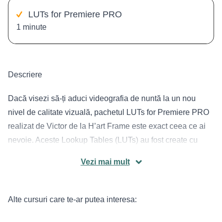
LUTs for Premiere PRO
1 minute
Descriere
Dacă visezi să-ți aduci videografia de nuntă la un nou
nivel de calitate vizuală, pachetul LUTs for Premiere PRO
realizat de Victor de la H’art Frame este exact ceea ce ai
nevoie. Aceste Lookup Tables (LUTs) au fost create cu
atenție pentru a îmbunătăți profilul de culoare S Cinetone
Vezi mai mult
al camerelor Sony A7S3 și A74 și nu numai, aducând o
aură distinctă și profesionalism fiecărui cadru.
Compatibilitate și setări recomandate
Alte cursuri care te-ar putea interesa:
Chiar dacă inițial sunt concepute pentru profilurile de