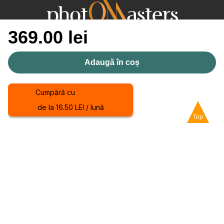
369.00
lei
Cantitate
Adaugă în coș
LUTs
for
Contact
Cumpără cu
Premiere
Suceava
PRO
de la 16.50 LEI / lună
office@photomasters.ro
Top
Utile
Date de identificare ale societății
Politica privind fișierele cookie
Politica de confidențialitate
Termeni și condiții
ANPC