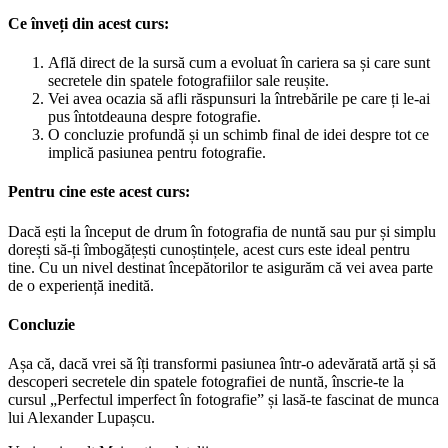
Ce înveți din acest curs:
Află direct de la sursă cum a evoluat în cariera sa și care sunt
secretele din spatele fotografiilor sale reușite.
Vei avea ocazia să afli răspunsuri la întrebările pe care ți le-ai
pus întotdeauna despre fotografie.
O concluzie profundă și un schimb final de idei despre tot ce
implică pasiunea pentru fotografie.
Pentru cine este acest curs:
Dacă ești la început de drum în fotografia de nuntă sau pur și simplu
dorești să-ți îmbogățești cunoștințele, acest curs este ideal pentru
tine. Cu un nivel destinat începătorilor te asigurăm că vei avea parte
de o experiență inedită.
Concluzie
Așa că, dacă vrei să îți transformi pasiunea într-o adevărată artă și să
descoperi secretele din spatele fotografiei de nuntă, înscrie-te la
cursul „Perfectul imperfect în fotografie” și lasă-te fascinat de munca
lui Alexander Lupașcu.