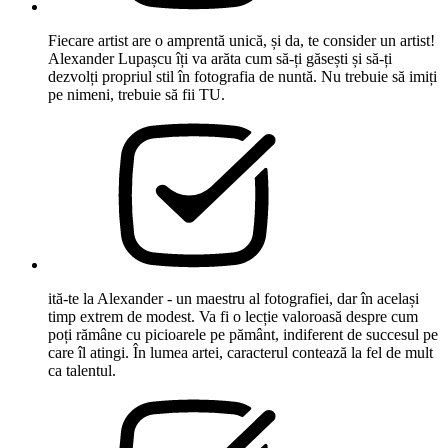
Fiecare artist are o amprentă unică, și da, te consider un artist!
Alexander Lupașcu îți va arăta cum să-ți găsești și să-ți
dezvolți propriul stil în fotografia de nuntă. Nu trebuie să imiți
pe nimeni, trebuie să fii TU.
ită-te la Alexander - un maestru al fotografiei, dar în același
timp extrem de modest. Va fi o lecție valoroasă despre cum
poți rămâne cu picioarele pe pământ, indiferent de succesul pe
care îl atingi. În lumea artei, caracterul contează la fel de mult
ca talentul.