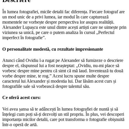
În lumea fotografiei, micile detalii fac diferența. Fiecare fotograf are
un mod unic de a privi lumea, iar modul în care capturează
momentele ne vorbește despre perspectiva lor asupra realității.
Alexander Lupașcu este unul dintre acești artiști care ne uimește prin
viziunea sa unică, pe care o putem analiza în cursul „Perfectul
imperfect în fotografie”.
O personalitate modestă, cu rezultate impresionante
Atunci când Ovidiu l-a rugat pe Alexander să furnizeze o descriere
despre el, răspunsul lui a fost neașteptat: „Ovidiu, nu-mi place să
vorbesc despre mine pentru că simt că mă laud. Inventează tu două
vorbe despre mine, te rog.” Acest lucru spune multe despre
caracterul lui Alexander și modestia lui. Dar lăsăm acest curs și
fotografiile sale să vorbească despre talentul său.
Ce oferă acest curs:
Vei avea șansa să te adâncești în lumea fotografiei de nuntă și să
înțelegi cum poți să-ți dezvolți un stil propriu. În plus, vei descoperi
importanța micilor detalii, care pot transforma o fotografie obișnuită
într-o operă de artă.