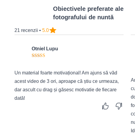
Obiectivele preferate ale
fotografului de nuntă
21 recenzii •
5.0
Otniel Lupu
Un material foarte motivațional! Am ajuns să văd
Am
acest video de 3 ori, aproape că știu ce urmeaza,
cu
dar ascult cu drag și găsesc motivatie de fiecare
d
dată!
fo
c
nu
Id