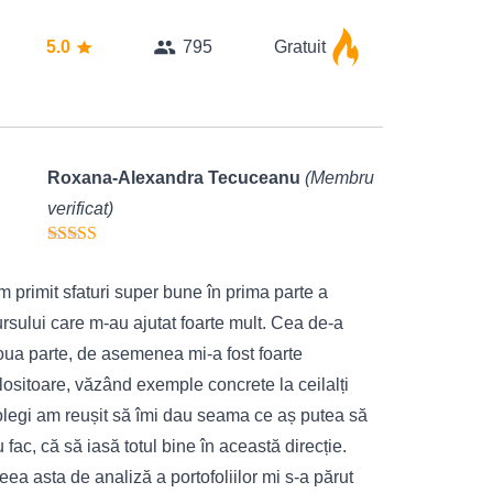
5.0
795
Gratuit
Roxana-Alexandra Tecuceanu
(Membru
verificat)
 primit sfaturi super bune în prima parte a
rsului care m-au ajutat foarte mult. Cea de-a
oua parte, de asemenea mi-a fost foarte
lositoare, văzând exemple concrete la ceilalți
olegi am reușit să îmi dau seama ce aș putea să
 fac, că să iasă totul bine în această direcție.
eea asta de analiză a portofoliilor mi s-a părut