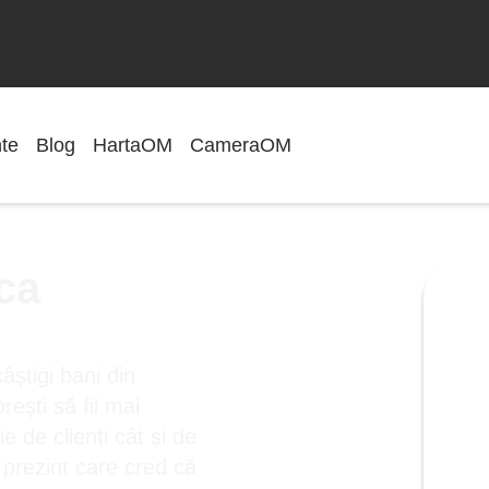
te
Blog
HartaOM
CameraOM
 ca
âștigi bani din
rești să fii mai
e de clienți cât și de
i prezint care cred că