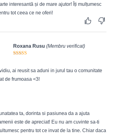
arte interesantă și de mare ajutor! Îți mulțumesc
ntru tot ceea ce ne oferi!
Roxana Rusu
(Membru verificat)
idiu, ai reusit sa aduni in jurul tau o comunitate
tat de frumoasa <3!
natatea ta, dorinta si pasiunea da a ajuta
amenii este de apreciat! Eu nu am cuvinte sa-ti
ltumesc pentru tot ce invat de la tine. Chiar daca