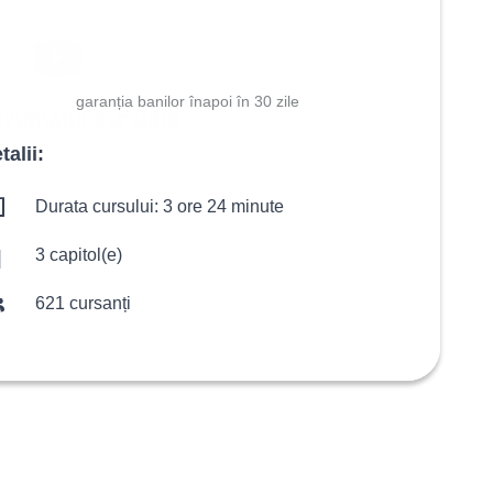
garanția banilor înapoi în 30 zile
ezumatul cursului
talii:
Durata cursului: 3 ore 24 minute
3 capitol(e)
621 cursanți