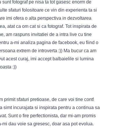
 sunt fotograf pe nisa ta tot gasesc enorm de
lte sfaturi folositoare ce vin din experienta ta si
re imi ofera o alta perspectiva in dezvoltarea
a, atat ca om cat si ca fotograf. Tot inspirata de
ne, am raspuns invitatiei de a intra live cu tine
entru a-mi analiza pagina de facebook, eu fiind o
ersoana extrem de introverta :)) Ma bucur ca am
ut acest curaj, imi accept balbaielile si lumina
oasta :))
 primit sfaturi pretioase, de care voi tine cont!
 simt incurajata si inspirata pentru a continua sa
vat. Sunt o fire perfectionista, dar mi-am promis
a-mi dau voie sa gresesc, doar asa pot evolua.