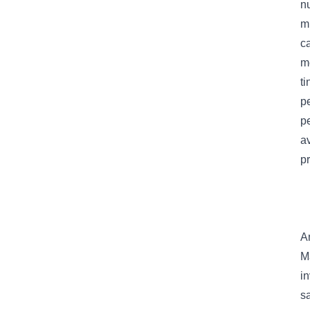
nu
mu
ca
me
ti
p
p
av
pr
–
Am
Ma
in
s