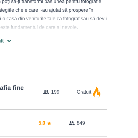
 poți să-ți transformi pasiunea pentru fotografie
ategiile cheie care l-au ajutat să prospere în
i o casă din veniturile tale ca fotograf sau să devii
s este fundamentul de care ai nevoie.
lt
este recunoscut pentru abilitatea de a ajuta
i vizibili în acest sector competitiv.
orul pas și să se implice activ în dezvoltarea
afia fine
199
Gratuit
entru orice fotograf care vrea să-și construiască
 va analiza un portofoliu, oferind sfaturi
5.0
849
mele comune cu care se confruntă fotografi.