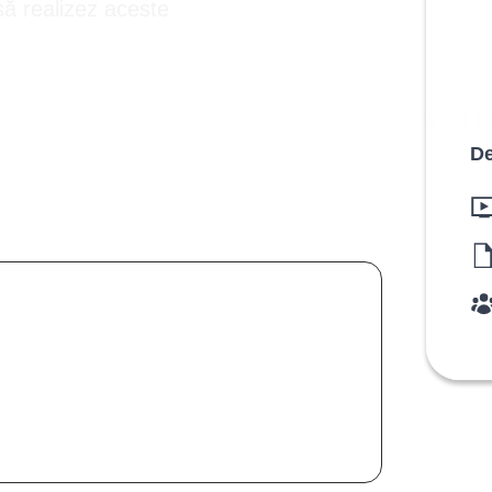
să realizez aceste
Vezi r
De