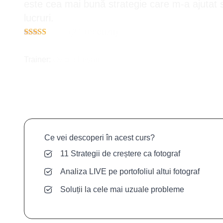
este cea mai bună strategie care m-a ajutat 
lucruri.
(21 recenzii)
Trainer:
Ovidiu Leșan
Ce vei descoperi în acest curs?
11 Strategii de creștere ca fotograf
Analiza LIVE pe portofoliul altui fotograf
Soluții la cele mai uzuale probleme