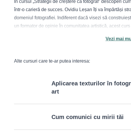
În cursul „Strategii de creștere ca fotograf” descoperi cum
într-o carieră de succes. Ovidiu Leșan îți va împărtăși str
domeniul fotografiei. Indiferent dacă visezi să construieșt
un formator de opinie în comunitatea artistică, acest cur
Despre trainer: Ovidiu Leșan
Vezi mai mu
Cu experiență vastă în domeniul fotografic, Ovidiu Leșan 
fotografi începători să-și crească afacerea și să devină ma
Transformă-ți fotografia în profesie
Alte cursuri care te-ar putea interesa:
Acest curs este dedicat celor care sunt gata să facă următ
profesională.
Aplicarea texturilor în fotogr
Ce vei învăța?
art
11 Strategii de creștere: Aceste strategii sunt esențiale p
un brand puternic și să genereze venituri substanțiale.
Analiza LIVE: Beneficiază de o sesiune live în care Ovidiu
concrete și personalizate.
Cum comunici cu mirii tăi
Soluții practice: Vei avea acces la soluții pentru proble