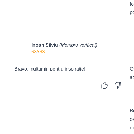
fo
pe
Inoan Silviu
(Membru verificat)
Bravo, multumiri pentru inspiratie!
Ov
a
–
Bu
o
mu