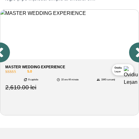
MASTER WEDDING EXPERIENCE
Ovidiu
5.0
Leșan
8 capitole
10 ore 44 minute
1840 cursanți
2,610.00
lei