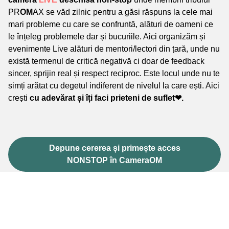
PR
OM
AX se văd zilnic pentru a găsi răspuns la cele mai
mari probleme cu care se confruntă, alături de oameni ce
le înțeleg problemele dar și bucuriile. Aici organizăm și
evenimente Live alături de mentori/lectori din țară, unde nu
există termenul de critică negativă ci doar de feedback
sincer, sprijin real și respect reciproc.
Este locul unde nu te
simți arătat cu degetul indiferent de nivelul la care ești. Aici
crești
cu adevărat și îți faci prieteni de suflet❤.
Depune cererea și primește acces
NONSTOP în CameraOM