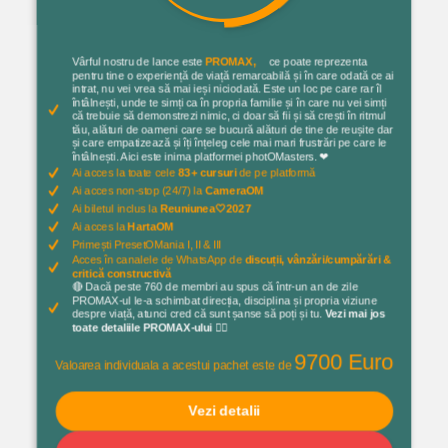
Vârful nostru de lance este
PROMAX,
ce poate reprezenta
pentru tine o experiență de viață remarcabilă și în care odată ce ai
intrat, nu vei vrea să mai ieși niciodată. Este un loc pe care rar îl
întâlnești, unde te simți ca în propria familie și în care nu vei simți
că trebuie să demonstrezi nimic, ci doar să fii și să crești în ritmul
tău, alături de oameni care se bucură alături de tine de reușite dar
și care empatizează și îți înțeleg cele mai mari frustrări pe care le
întâlnești. Aici este inima platformei photOMasters. ❤
Ai acces la toate cele
83+ cursuri
de pe platformă
Ai acces non-stop (24/7) la
CameraOM
Ai biletul inclus la
Reuniunea🤍2027
Ai acces la
HartaOM
Primești PresetOMania I, II & III
Acces în canalele de WhatsApp de
discuții, vânzări/cumpărări &
critică constructivă
🔴 Dacă peste 760 de membri au spus că într-un an de zile
PROMAX-ul le-a schimbat direcția, disciplina și propria viziune
despre viață, atunci cred că sunt șanse să poți și tu.
Vezi mai jos
toate detaliile PROMAX-ului 👇🏻
9700 Euro
Valoarea individuala a acestui pachet este de
Vezi detalii