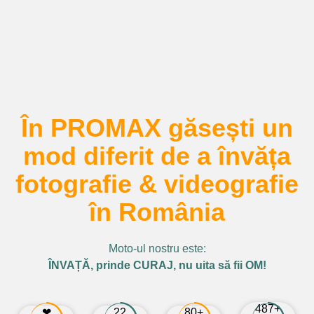
În PROMAX găsești un
mod diferit de a învăța
fotografie & videografie
în România
Moto-ul nostru este:
ÎNVAȚĂ, prinde CURAJ, nu uita să fii OM!
487+
❤
22
80+