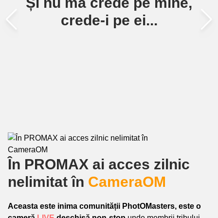
Și nu mă crede pe mine,
crede-i pe ei...
În PROMAX ai acces zilnic
nelimitat în
CameraOM
Aceasta este inima comunității PhotOMasters, este o
cameră
LIVE
deschisă non-stop
unde m
embrii tribului