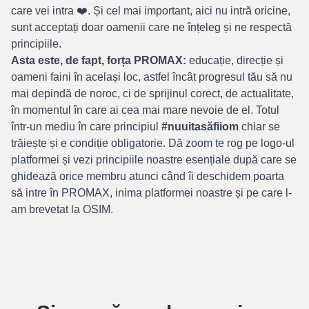
care vei intra ❤️. Și cel mai important, aici nu intră oricine,
sunt acceptați doar oamenii care ne înțeleg și ne respectă
principiile.
Asta este, de fapt, forța PROMAX:
educație, direcție și
oameni faini în același loc, astfel încât progresul tău să nu
mai depindă de noroc, ci de sprijinul corect, de actualitate,
în momentul în care ai cea mai mare nevoie de el. Totul
într-un mediu în care principiul
#nuuitasăfiiom
chiar se
trăiește și e condiție obligatorie. Dă zoom te rog pe logo-ul
platformei și vezi principiile noastre esențiale după care se
ghidează orice membru atunci când îi deschidem poarta
să intre în PROMAX, inima platformei noastre și pe care l-
am brevetat la OSIM.