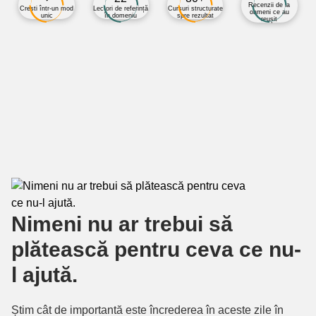
Recenzii de la
Crești într-un mod
Lectori de referință
Cursuri structurate
oameni ce au
unic
în domeniu
spre rezultat
reușit
Nimeni nu ar trebui să
plătească pentru ceva ce nu-
l ajută.
Știm cât de importantă este încrederea în aceste zile în