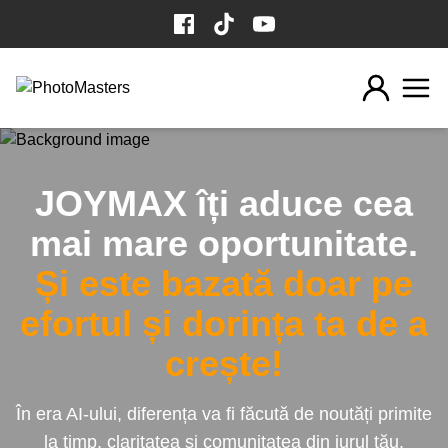
Sari la conținut
JOYMAX îți aduce cea
mai mare oportunitate.
Și este bazată doar pe
efortul și dorința ta de a
crește!
În era AI-ului, diferența va fi făcută de noutăți primite
la timp, claritatea și comunitatea din jurul tău.