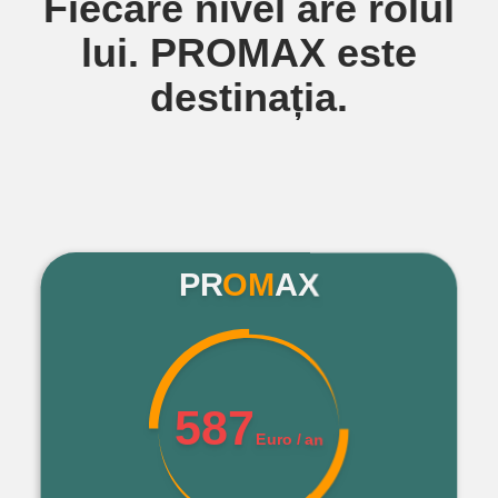
Fiecare nivel are rolul
lui. PROMAX este
destinația.
PR
OM
AX
587
Euro / an