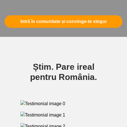
Intră în comunitate și convinge-te singur
Știm. Pare ireal
pentru România.